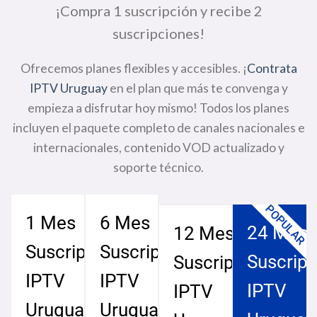
¡Compra 1 suscripción y recibe 2
suscripciones!
Ofrecemos planes flexibles y accesibles. ¡
Contrata
IPTV Uruguay
en el plan que más te convenga y
empieza a disfrutar hoy mismo! Todos los planes
incluyen el paquete completo de canales nacionales e
internacionales, contenido VOD actualizado y
soporte técnico.
POPULAR
1 Mes
6 Mes
24 Mes
12 Mes
Suscripción
Suscripción
Suscripc
Suscripción
IPTV
IPTV
IPTV
IPTV
Uruguay
Uruguay