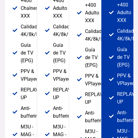
+400
+400
+400
+400
Chaînes
Adulto
Adulto
Adulto
XXX
XXX
XXX
XXX
Calidad
Calidad
Calidad
Calidad
4K/8k/FHD/HD
4K/8k/FHD/HD
4K/8k/F
4K/8k/FHD/HD
Guía
Guía
Guía
Guía
de TV
de TV
de TV
de TV
(EPG)
(EPG)
(EPG)
(EPG)
PPV &
PPV &
PPV &
PPV &
VPlayed
VPlayed
VPlayed
VPlayed
REPLAY/CATCH
REPLAY/CATCH
REPLAY/
REPLAY/CATCH
UP
UP
UP
UP
Anti-
Anti-
Anti-
Anti-
buffering
buffering
buffering
buffering
M3U -
M3U -
M3U -
M3U -
MAG -
MAG -